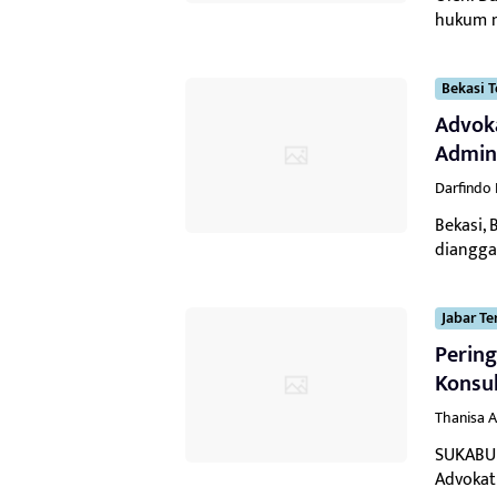
hukum n
Bekasi T
Advoka
Admini
Darfindo
Bekasi,
dianggap
Jabar Te
Pering
Konsu
Thanisa A
SUKABUM
Advokat