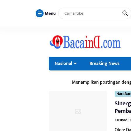
Menu
Nasional
Breaking News
Menampilkan postingan den
NaraBa
Sinerg
Pemba
Kusnadi T
Oleh: D