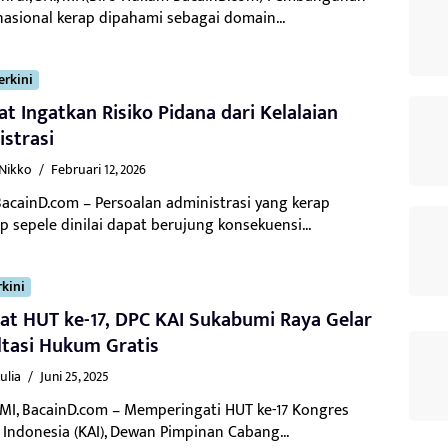
asional kerap dipahami sebagai domain...
erkini
t Ingatkan Risiko Pidana dari Kelalaian
strasi
 Nikko
/
Februari 12, 2026
 BacainD.com – Persoalan administrasi yang kerap
 sepele dinilai dapat berujung konsekuensi...
rkini
at HUT ke-17, DPC KAI Sukabumi Raya Gelar
ltasi Hukum Gratis
ulia
/
Juni 25, 2025
I, BacainD.com – Memperingati HUT ke-17 Kongres
 Indonesia (KAI), Dewan Pimpinan Cabang...