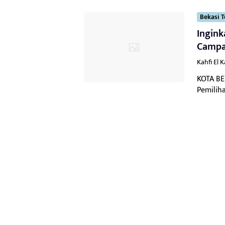
Bekasi T
Ingink
Campa
Kahfi El 
KOTA BE
Pemilih