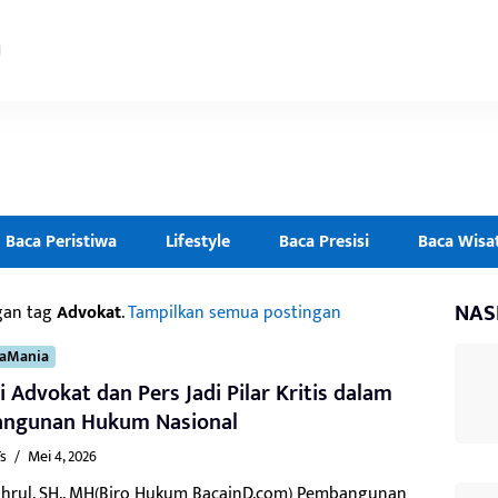
Baca Peristiwa
Lifestyle
Baca Presisi
Baca Wisa
NAS
gan tag
Advokat
.
Tampilkan semua postingan
caMania
i Advokat dan Pers Jadi Pilar Kritis dalam
ngunan Hukum Nasional
s
/
Mei 4, 2026
ahrul, SH., MH(Biro Hukum BacainD.com) Pembangunan