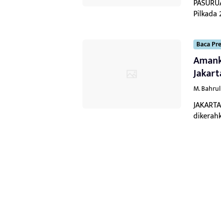
PASURUA
Pilkada 
Baca Pre
Amank
Jakart
M. Bahru
JAKARTA
dikerah