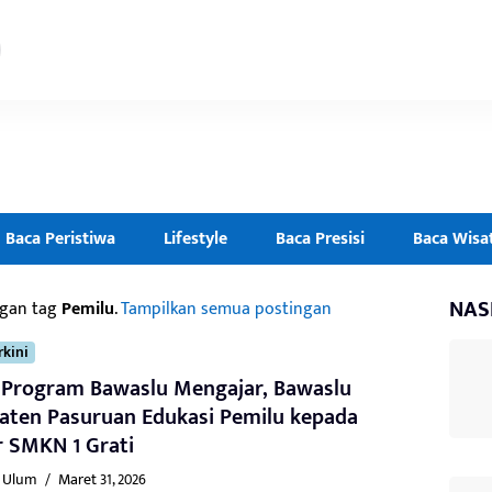
Baca Peristiwa
Lifestyle
Baca Presisi
Baca Wisa
NAS
ngan tag
Pemilu
.
Tampilkan semua postingan
rkini
 Program Bawaslu Mengajar, Bawaslu
aten Pasuruan Edukasi Pemilu kepada
r SMKN 1 Grati
l Ulum
/
Maret 31, 2026