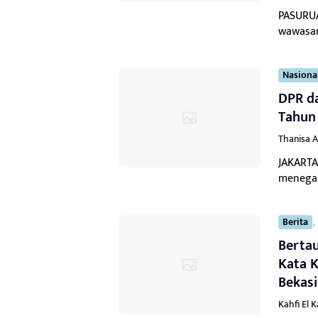
PASURUA
wawasan
Nasiona
DPR da
Tahun 
Thanisa A
JAKARTA
menegas
,
Berita
Bertau
Kata K
Bekasi
Kahfi El 