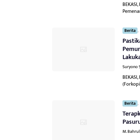
BEKASI,
Pemenan
,
Berita
Pastik
Pemun
Lakuk
Suryono 
BEKASI,
(Forkop
,
Berita
Terap
Pasuru
M. Bahru