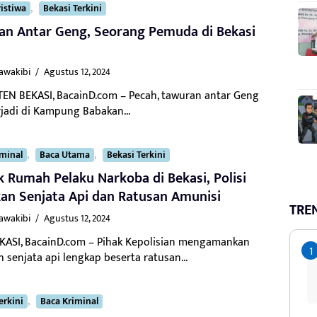
,
istiwa
Bekasi Terkini
an Antar Geng, Seorang Pemuda di Bekasi
Kawakibi
/
Agustus 12, 2024
EN BEKASI, BacainD.com – Pecah, tawuran antar Geng
rjadi di Kampung Babakan...
,
,
iminal
Baca Utama
Bekasi Terkini
 Rumah Pelaku Narkoba di Bekasi, Polisi
an Senjata Api dan Ratusan Amunisi
TRE
Kawakibi
/
Agustus 12, 2024
KASI, BacainD.com – Pihak Kepolisian mengamankan
 senjata api lengkap beserta ratusan...
,
erkini
Baca Kriminal