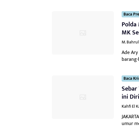
Baca Pre
Polda
MK Sec
M. Bahru
Ade Ary
barang-
Baca Kr
Sebar
ini Dir
Kahfi El 
JAKARTA
umur mel