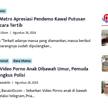
sisi
 Metro Apresiasi Pendemo Kawal Putusan
ara Tertib
l Ulum
/
Agustus 29, 2024
 : “Terkait adanya massa yang diamankan, massa berikut
barangnya sudah dipulangkan...
,
iminal
Baca Utama
 Video Porno Anak Dibawah Umur, Pemuda
ingkus Polisi
Kawakibi
/
Agustus 26, 2024
, BacainD.com – Sebarkan Video Porno anak di bawah
alui telegram, Pria...