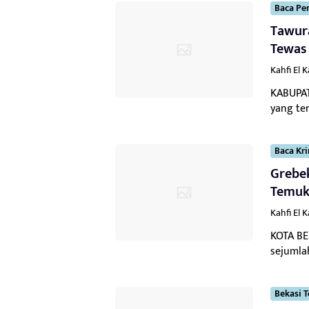
Baca Per
Tawur
Tewas
Kahfi El 
KABUPAT
yang te
Baca Kr
Grebek
Temuk
Kahfi El 
KOTA BE
sejumlah
Bekasi T