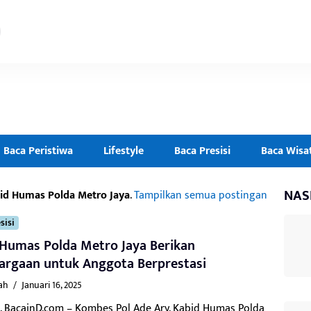
Baca Peristiwa
Lifestyle
Baca Presisi
Baca Wisa
NAS
id Humas Polda Metro Jaya
.
Tampilkan semua postingan
sisi
 Humas Polda Metro Jaya Berikan
argaan untuk Anggota Berprestasi
ah
/
Januari 16, 2025
, BacainD.com – Kombes Pol Ade Ary, Kabid Humas Polda