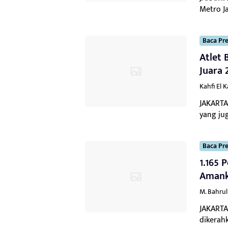
Metro Ja
Baca Pre
Atlet 
Juara 
Kahfi El 
JAKARTA
yang jug
Baca Pre
1.165 
Amank
M. Bahru
JAKARTA
dikerah