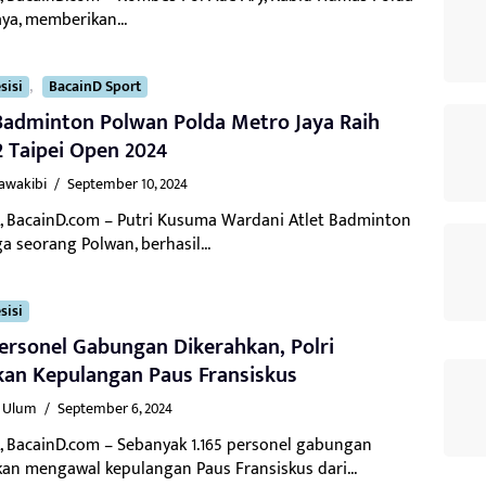
ya, memberikan...
,
sisi
BacainD Sport
Badminton Polwan Polda Metro Jaya Raih
2 Taipei Open 2024
Kawakibi
/
September 10, 2024
, BacainD.com – Putri Kusuma Wardani Atlet Badminton
a seorang Polwan, berhasil...
sisi
Personel Gabungan Dikerahkan, Polri
an Kepulangan Paus Fransiskus
l Ulum
/
September 6, 2024
, BacainD.com – Sebanyak 1.165 personel gabungan
kan mengawal kepulangan Paus Fransiskus dari...