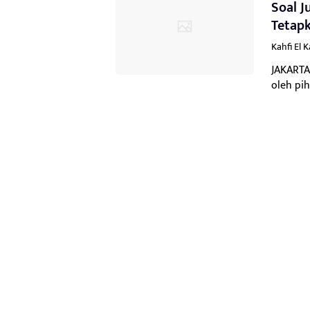
Soal J
Tetap
Kahfi El 
JAKARTA
oleh pih