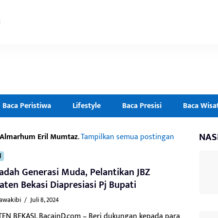
Baca Peristiwa
Lifestyle
Baca Presisi
Baca Wisa
NAS
Almarhum Eril Mumtaz
.
Tampilkan semua postingan
l
adah Generasi Muda, Pelantikan JBZ
ten Bekasi Diapresiasi Pj Bupati
Kawakibi
/
Juli 8, 2024
EN BEKASI, BacainD.com – Beri dukungan kepada para