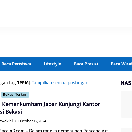
Baca Peristiwa
Lifestyle
Baca Presisi
Baca Wisa
NAS
ngan tag
TPPM]
.
Tampilkan semua postingan
Bekasi Terkini
l Kemenkumham Jabar Kunjungi Kantor
si Bekasi
Kawakibi
/
Oktober 12, 2024
 BacainD.com – Dalam rangka pemenuhan Rencana Aksi