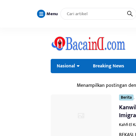
Menu
Nasional
Breaking News
Menampilkan postingan de
,
Berita
Kanwi
Imigra
Kahfi El 
BEKASI,