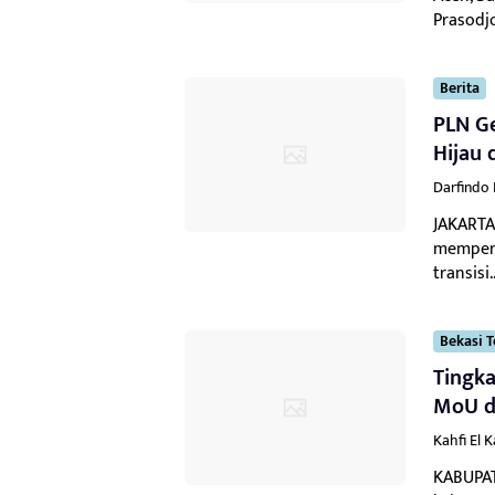
Prasodj
Berita
PLN Ge
Hijau 
Darfindo
JAKARTA
memperk
transisi..
Bekasi T
Tingka
MoU d
Kahfi El 
KABUPAT