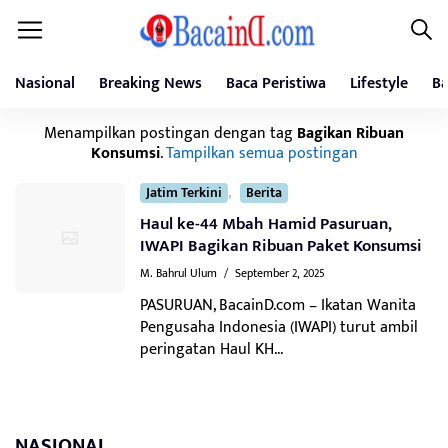
Nasional
Breaking News
Baca Peristiwa
Lifestyle
Ba
Menampilkan postingan dengan tag
Bagikan Ribuan
Konsumsi
.
Tampilkan semua postingan
,
Jatim Terkini
Berita
Haul ke-44 Mbah Hamid Pasuruan,
IWAPI Bagikan Ribuan Paket Konsumsi
M. Bahrul Ulum
/
September 2, 2025
PASURUAN, BacainD.com – Ikatan Wanita
Pengusaha Indonesia (IWAPI) turut ambil
peringatan Haul KH...
NASIONAL