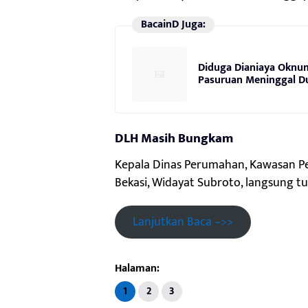
BacainD Juga:
Diduga Dianiaya Oknum 
Pasuruan Meninggal D
DLH Masih Bungkam
Kepala Dinas Perumahan, Kawasan P
Bekasi, Widayat Subroto, langsung tu
Lanjutkan Baca –>>
Halaman:
1
2
3