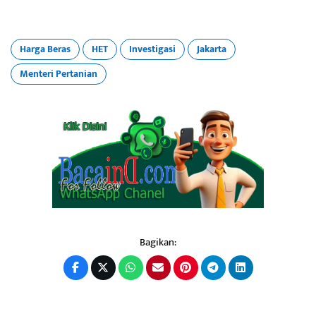
Harga Beras
HET
Investigasi
Jakarta
Menteri Pertanian
Bagikan: