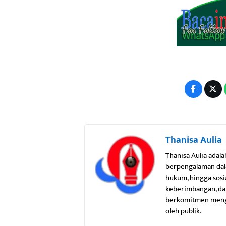
Thanisa Aulia
Thanisa Aulia adala
berpengalaman dala
hukum, hingga sosi
keberimbangan, dan
berkomitmen mengha
oleh publik.