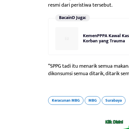
resmi dari peristiwa tersebut.
BacainD Juga:
KemenPPPA Kawal Kasu
Korban yang Trauma
“SPPG tadi itu menarik semua maka
dikonsumsi semua ditarik, ditarik se
Keracunan MBG
MBG
Surabaya