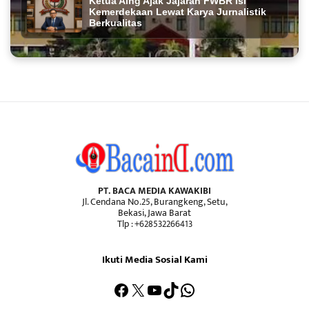
Ketua Aing Ajak Jajaran FWBR Isi
Kemerdekaan Lewat Karya Jurnalistik
Berkualitas
PT. BACA MEDIA KAWAKIBI
Jl. Cendana No.25, Burangkeng, Setu,
Bekasi, Jawa Barat
Tlp : +628532266413
Ikuti Media Sosial Kami
Facebook
X
YouTube
TikTok
WhatsApp