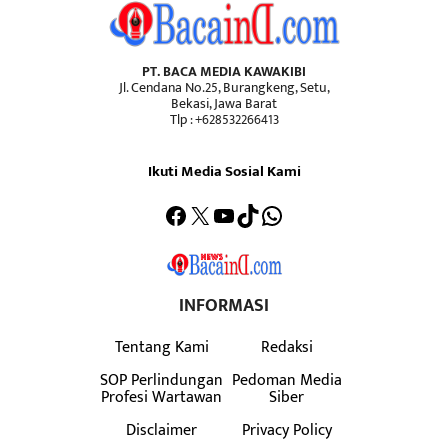
PT. BACA MEDIA KAWAKIBI
Jl. Cendana No.25, Burangkeng, Setu,
Bekasi, Jawa Barat
Tlp : +628532266413
Ikuti Media Sosial Kami
Facebook
X
YouTube
TikTok
WhatsApp
INFORMASI
Tentang Kami
Redaksi
SOP Perlindungan
Pedoman Media
Profesi Wartawan
Siber
Disclaimer
Privacy Policy