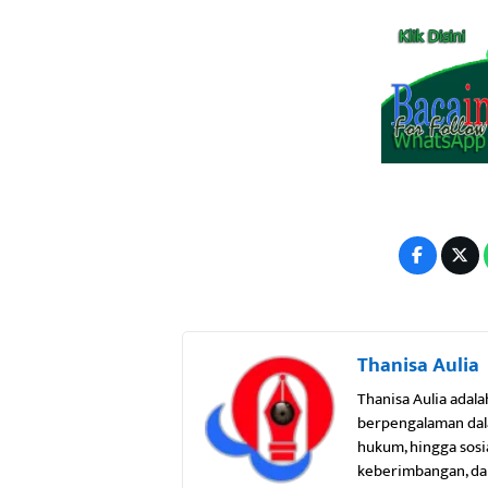
Thanisa Aulia
Thanisa Aulia adala
berpengalaman dala
hukum, hingga sosi
keberimbangan, dan