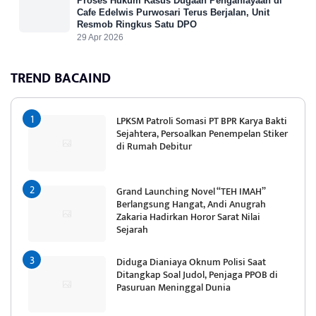
Proses Hukum Kasus Dugaan Penganiayaan di
Cafe Edelwis Purwosari Terus Berjalan, Unit
Resmob Ringkus Satu DPO
29 Apr 2026
TREND BACAIND
LPKSM Patroli Somasi PT BPR Karya Bakti
Sejahtera, Persoalkan Penempelan Stiker
di Rumah Debitur
Grand Launching Novel “TEH IMAH”
Berlangsung Hangat, Andi Anugrah
Zakaria Hadirkan Horor Sarat Nilai
Sejarah
Diduga Dianiaya Oknum Polisi Saat
Ditangkap Soal Judol, Penjaga PPOB di
Pasuruan Meninggal Dunia