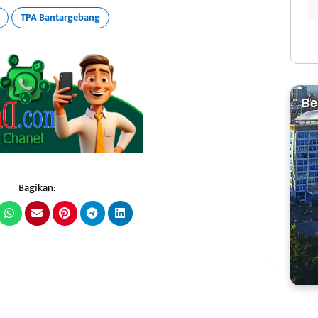
TPA Bantargebang
Be
Bagikan: