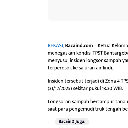
BEKASI
,
Bacaind.com
– Ketua Kelompo
menegaskan kondisi TPST Bantargeba
menyusul insiden longsor sampah y
terperosok ke saluran air lindi.
Insiden tersebut terjadi di Zona 4 T
(31/12/2025) sekitar pukul 13.30 WIB.
Longsoran sampah bercampur tanah te
saat para pengemudi truk tengah ber
BacainD Juga: