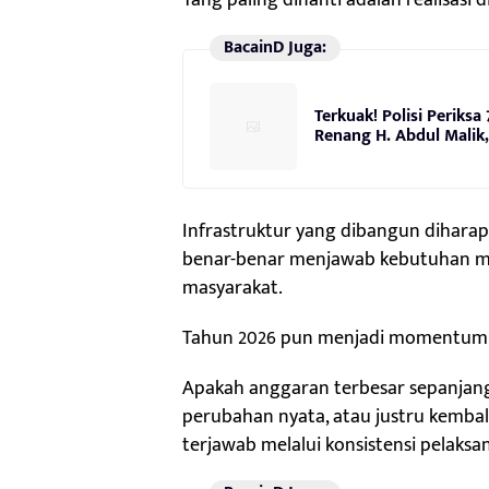
Yang paling dinanti adalah realisasi d
BacainD Juga:
Terkuak! Polisi Periks
Renang H. Abdul Malik,
Infrastruktur yang dibangun diharapka
benar-benar menjawab kebutuhan mob
masyarakat.
Tahun 2026 pun menjadi momentum pen
Apakah anggaran terbesar sepanj
perubahan nyata, atau justru kembal
terjawab melalui konsistensi pelaks