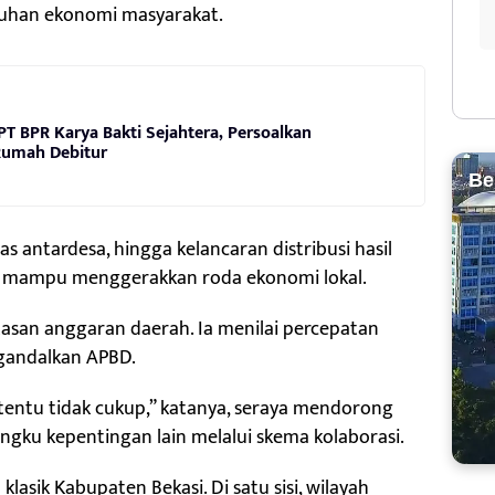
buhan ekonomi masyarakat.
T BPR Karya Bakti Sejahtera, Persoalkan
Rumah Debitur
Be
tas antardesa, hingga kelancaran distribusi hasil
n mampu menggerakkan roda ekonomi lokal.
san anggaran daerah. Ia menilai percepatan
gandalkan APBD.
entu tidak cukup,” katanya, seraya mendorong
ngku kepentingan lain melalui skema kolaborasi.
asik Kabupaten Bekasi. Di satu sisi, wilayah