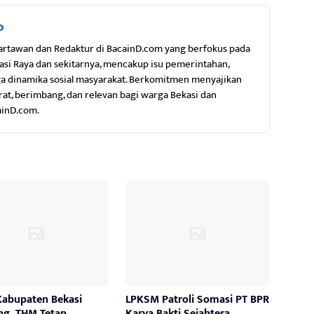
o
artawan dan Redaktur di BacainD.com yang berfokus pada
kasi Raya dan sekitarnya, mencakup isu pemerintahan,
gga dinamika sosial masyarakat. Berkomitmen menyajikan
rat, berimbang, dan relevan bagi warga Bekasi dan
ainD.com.
Kabupaten Bekasi
LPKSM Patroli Somasi PT BPR
ng, THM Tetap
Karya Bakti Sejahtera,