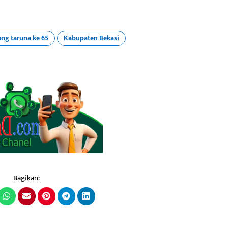
ng taruna ke 65
Kabupaten Bekasi
Bagikan: