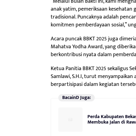
“Melalui Bulan Bakti ini, kami mengh
anak yatim, pemeriksaan kesehatan gra
tradisional. Puncaknya adalah penc
komitmen pemberdayaan sosial,” un
Acara puncak BBKT 2025 juga dimer
Mahatva Yodha Award, yang diberikan
berkontribusi nyata dalam pemberday
Ketua Panitia BBKT 2025 sekaligus S
Samlawi, S.H.I, turut menyampaikan a
berpartisipasi dalam kegiatan terseb
BacainD Juga:
Perda Kabupaten Bekas
Membuka Jalan di Raw