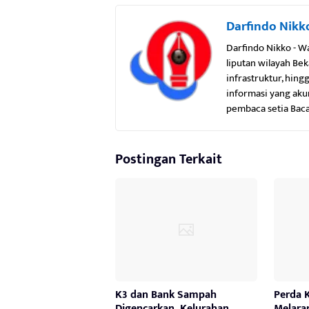
Darfindo Nikk
Darfindo Nikko - W
liputan wilayah Be
infrastruktur, hin
informasi yang aku
pembaca setia Bac
Postingan Terkait
K3 dan Bank Sampah
Perda 
Digencarkan, Kelurahan
Melara