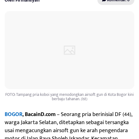
Oleh Firmansyah
FOTO: Tampang pria koboi yang menodongkan airsoft gun di Kota Bogor kini
berbaju tahanan. (Ist)
BOGOR
, BacainD.com
– Seorang pria berinisial DF (44),
warga Jakarta Selatan, ditetapkan sebagai tersangka
usai mengacungkan airsoft gun ke arah pengendara
motor di Jalan Raya Sholeh Iskandar, Kecamatan