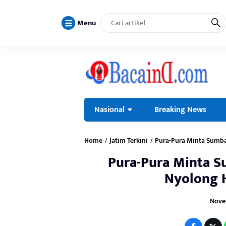
Menu
Nasional
Breaking News
Home
Jatim Terkini
Pura-Pura Minta Sumba
/
/
Pura-Pura Minta S
Nyolong 
Novem