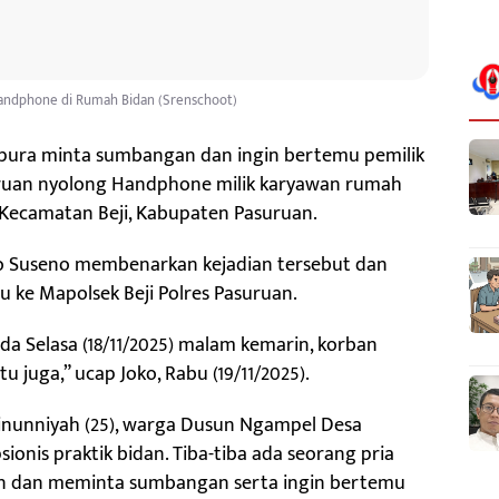
andphone di Rumah Bidan (Srenschoot)
pura minta sumbangan dan ingin bertemu pemilik
uruan nyolong Handphone milik karyawan rumah
 Kecamatan Beji, Kabupaten Pasuruan.
ko Suseno membenarkan kejadian tersebut dan
u ke Mapolsek Beji Polres Pasuruan.
ada Selasa (18/11/2025) malam kemarin, korban
u juga,” ucap Joko, Rabu (19/11/2025).
Ainunniyah (25), warga Dusun Ngampel Desa
ionis praktik bidan. Tiba-tiba ada seorang pria
dan dan meminta sumbangan serta ingin bertemu