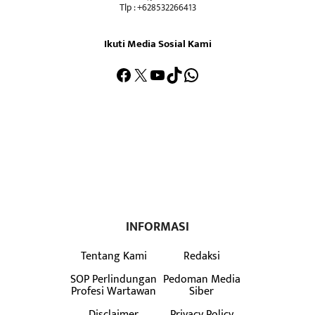
Tlp : +628532266413
Ikuti Media Sosial Kami
Facebook
X
YouTube
TikTok
WhatsApp
INFORMASI
Tentang Kami
Redaksi
SOP Perlindungan
Pedoman Media
Profesi Wartawan
Siber
Disclaimer
Privacy Policy