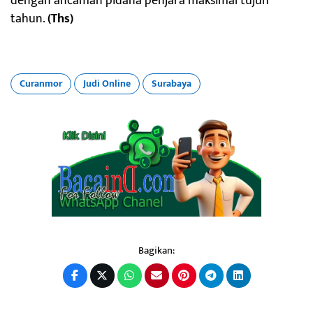
dengan ancaman pidana penjara maksimal tujuh
tahun.
(Ths)
Curanmor
Judi Online
Surabaya
Bagikan: