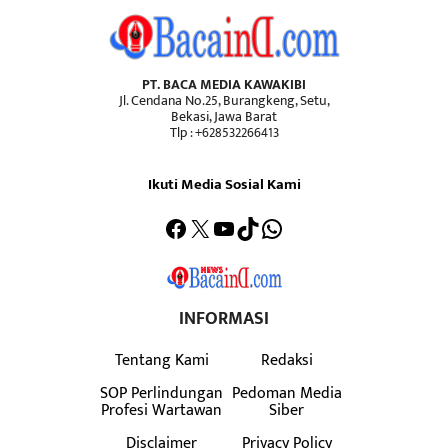
PT. BACA MEDIA KAWAKIBI
Jl. Cendana No.25, Burangkeng, Setu,
Bekasi, Jawa Barat
Tlp : +628532266413
Ikuti Media Sosial Kami
Facebook
X
YouTube
TikTok
WhatsApp
INFORMASI
Tentang Kami
Redaksi
SOP Perlindungan
Pedoman Media
Profesi Wartawan
Siber
Disclaimer
Privacy Policy