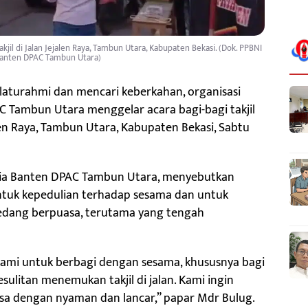
il di Jalan Jejalen Raya, Tambun Utara, Kabupaten Bekasi. (Dok. PPBNI
Banten DPAC Tambun Utara)
silaturahmi dan mencari keberkahan, organisasi
C Tambun Utara menggelar acara bagi-bagi takjil
len Raya, Tambun Utara, Kabupaten Bekasi, Sabtu
tria Banten DPAC Tambun Utara, menyebutkan
entuk kepedulian terhadap sesama dan untuk
ang berpuasa, terutama yang tengah
a kami untuk berbagi dengan sesama, khususnya bagi
ulitan menemukan takjil di jalan. Kami ingin
a dengan nyaman dan lancar,” papar Mdr Bulug.