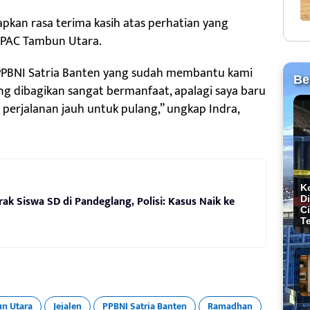
kan rasa terima kasih atas perhatian yang
 DPAC Tambun Utara.
a PPBNI Satria Banten yang sudah membantu kami
Be
yang dibagikan sangat bermanfaat, apalagi saya baru
perjalanan jauh untuk pulang,” ungkap Indra,
K
rak Siswa SD di Pandeglang, Polisi: Kasus Naik ke
Di
C
T
n Utara
Jejalen
PPBNI Satria Banten
Ramadhan