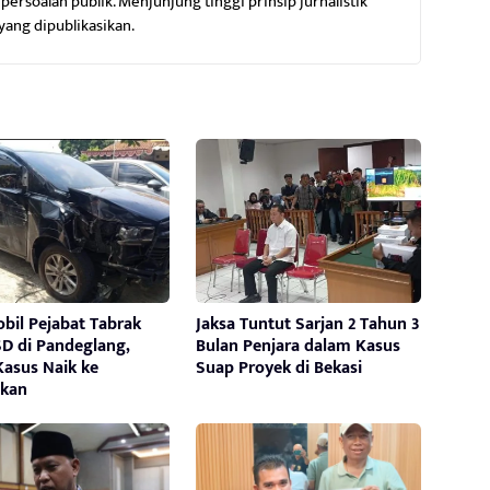
ersoalan publik. Menjunjung tinggi prinsip jurnalistik
yang dipublikasikan.
bil Pejabat Tabrak
Jaksa Tuntut Sarjan 2 Tahun 3
SD di Pandeglang,
Bulan Penjara dalam Kasus
 Kasus Naik ke
Suap Proyek di Bekasi
ikan