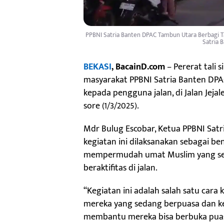
PPBNI Satria Banten DPAC Tambun Utara Berbagi Takj
Satria 
BEKASI
, BacainD.com
– Pererat tali 
masyarakat PPBNI Satria Banten DPA
kepada pengguna jalan, di Jalan Jeja
sore (1/3/2025).
Mdr Bulug Escobar, Ketua PPBNI Sa
kegiatan ini dilaksanakan sebagai b
mempermudah umat Muslim yang sed
beraktifitas di jalan.
“Kegiatan ini adalah salah satu car
mereka yang sedang berpuasa dan kes
membantu mereka bisa berbuka puas