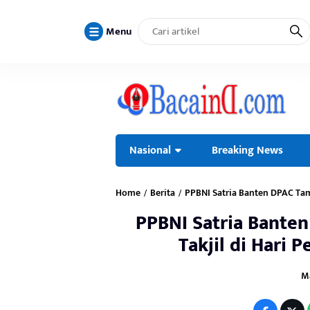
Menu
Nasional
Breaking News
Home
Berita
PPBNI Satria Banten DPAC Tam
/
/
PPBNI Satria Bante
Takjil di Hari
Ma