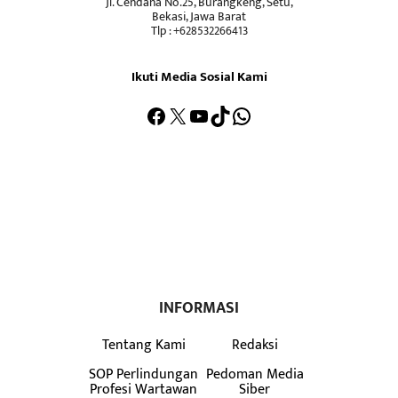
Jl. Cendana No.25, Burangkeng, Setu,
Bekasi, Jawa Barat
Tlp : +628532266413
Ikuti Media Sosial Kami
Facebook
X
YouTube
TikTok
WhatsApp
INFORMASI
Tentang Kami
Redaksi
SOP Perlindungan
Pedoman Media
Profesi Wartawan
Siber