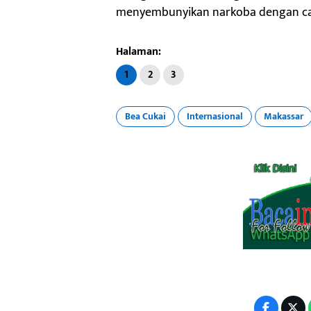
menyembunyikan narkoba dengan car
Halaman:
1
2
3
Bea Cukai
Internasional
Makassar