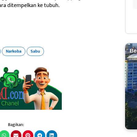
a ditempelkan ke tubuh.
Be
Narkoba
Sabu
Bagikan: