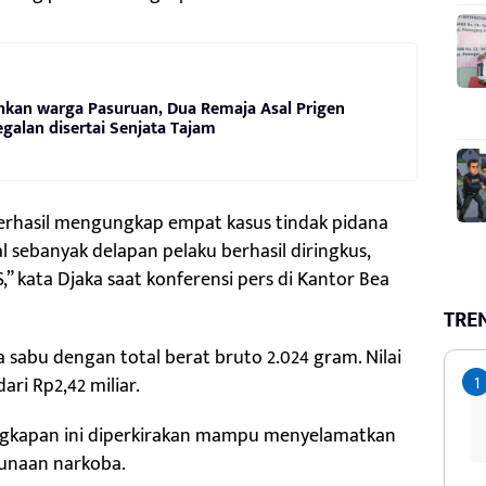
kan warga Pasuruan, Dua Remaja Asal Prigen
alan disertai Senjata Tajam
berhasil mengungkap empat kasus tindak pidana
al sebanyak delapan pelaku berhasil diringkus,
 JS,” kata Djaka saat konferensi pers di Kantor Bea
TRE
sabu dengan total berat bruto 2.024 gram. Nilai
ri Rp2,42 miliar.
ngkapan ini diperkirakan mampu menyelamatkan
gunaan narkoba.